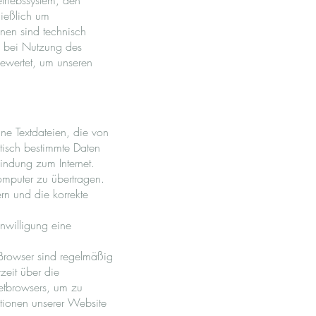
triebssystem, den
ließlich um
onen sind technisch
n bei Nutzung des
gewertet, um unseren
e Textdateien, die von
tisch bestimmte Daten
bindung zum Internet.
mputer zu übertragen.
rn und die korrekte
inwilligung eine
-Browser sind regelmäßig
zeit über die
rnetbrowsers, um zu
ktionen unserer Website