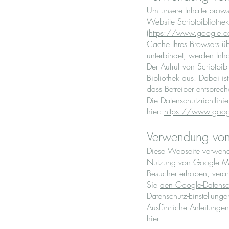
Um unsere Inhalte brows
Website Scriptbibliothe
(
https://www.google.
Cache Ihres Browsers übe
unterbindet, werden Inha
Der Aufruf von Scriptbib
Bibliothek aus. Dabei is
dass Betreiber entsprec
Die Datenschutzrichtlini
hier:
https://www.goog
Verwendung vo
Diese Webseite verwende
Nutzung von Google Ma
Besucher erhoben, verar
Sie
den Google-Datensc
Datenschutz-Einstellunge
Ausführliche Anleitung
hier
.