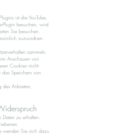
lugins ist die YouTube,
-Plugin besuchen, wird
Seiten Sie besuchen.
ersönlich zuzuordnen.
utzerverhalten sammeln.
beim Anschauen von
eren Cookies nicht-
e das Speichern von
g des Anbieters
 Widerspruch
 Daten zu erhalten.
riebenen
te wenden Sie sich dazu