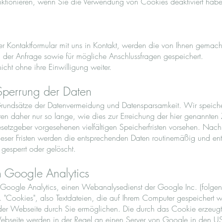
nktionieren, wenn Sie die Verwendung von Cookies deaktiviert hab
der Kontaktformular mit uns in Kontakt, werden die von Ihnen gem
der Anfrage sowie für mögliche Anschlussfragen gespeichert.
cht ohne ihre Einwilligung weiter.
Sperrung der Daten
Grundsätze der Datenvermeidung und Datensparsamkeit. Wir speiche
 daher nur so lange, wie dies zur Erreichung der hier genannten Z
etzgeber vorgesehenen vielfältigen Speicherfristen vorsehen. Nach F
eser Fristen werden die entsprechenden Daten routinemäßig und en
 gesperrt oder gelöscht.
 Google Analytics
 Google Analytics, einen Webanalysedienst der Google Inc. (folg
. "Cookies", also Textdateien, die auf Ihrem Computer gespeichert 
der Webseite durch Sie ermöglichen. Die durch das Cookie erzeugt
Webseite werden in der Regel an einen Server von Google in den U