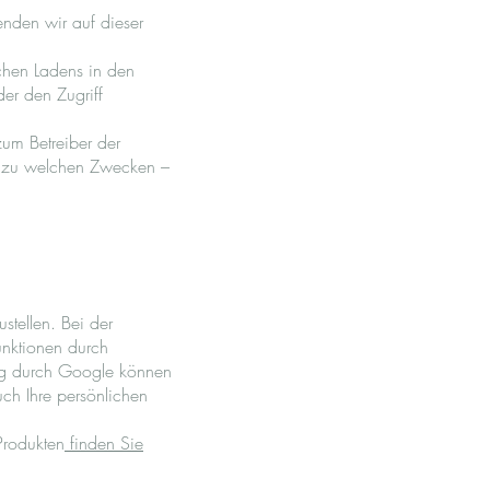
enden wir auf dieser
hen Ladens in den
der den Zugriff
zum Betreiber der
gf. zu welchen Zwecken –
tellen. Bei der
nktionen durch
ung durch Google können
ch Ihre persönlichen
Produkten
finden Sie