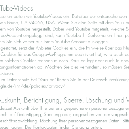
uTube-Videos
eiten betten wir Youtube-Videos ein. Betreiber der entsprechenden P
San Bruno, CA 94066, USA. Wenn Sie eine Seite mit dem YouTube
rn von Youtube hergestellt. Dabei wird Youtube mitgeteilt, welche 
be-Account eingeloggt sind, kann Youtube Ihr Surfverhalten Ihnen p
dem Sie sich vorher aus Ihrem Youtube-Account ausloggen.
gestartet, setzt der Anbieter Cookies ein, die Hinweise über das N
Cookies für das Google-Ad-Programm deaktiviert hat, wird auch 
en solchen Cookies rechnen müssen. Youtube legt aber auch in and
ngsinformationen ab. Möchten Sie dies verhindern, so müssen Si
ckieren.
um Datenschutz bei "Youtube" finden Sie in der Datenschutzerklärun
le.de/intl/de/policies/privacy/
 Auskunft, Berichtigung, Sperre, Löschung und
derzeit Auskunft über Ihre bei uns gespeicherten personenbezogenen
echt auf Berichtigung, Sperrung oder, abgesehen von der vorgesch
eschäftsabwicklung, Löschung Ihrer personenbezogenen Daten. Bit
eauftragten. Die Kontaktdaten finden Sie ganz unten.