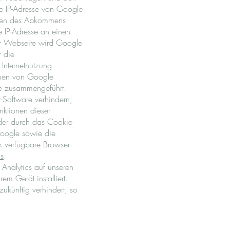
re IP-Adresse von Google
aaten des Abkommens
e IP-Adresse an einen
ser Webseite wird Google
 die
Internetnutzung
hmen von Google
le zusammengeführt.
-Software verhindern;
nktionen dieser
der durch das Cookie
Google sowie die
k verfügbare Browser-
cs
.
Analytics auf unseren
m Gerät installiert.
ukünftig verhindert, so