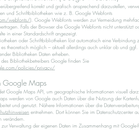
erübergreifend korrekt und grafisch ansprechend darzustellen, verw
ken und Schriftbibliotheken wie z. B. Google Webfonts
com/webfonts/
). Google Webfonts werden zur Vermeidung mehrfac
rtragen. Falls der Browser die Google Webfonts nicht unterstützt o
lte in einer Standardschrift angezeigt.
liotheken oder Schriftbibliotheken löst automatisch eine Verbindung 
t es theoretisch möglich – aktuell allerdings auch unklar ob und g
hender Bibliotheken Daten erheben.
e des Bibliothekbetreibers Google finden Sie
le.com/policies/privacy/
n Google Maps
t Google Maps API, um geographische Informationen visuell darzus
ps werden von Google auch Daten über die Nutzung der Kartenfu
beitet und genutzt. Nähere Informationen über die Datenverarbeit
hutzhinweisen
entnehmen. Dort können Sie im Datenschutzcenter au
n verändern.
en zur Verwaltung der eigenen Daten im Zusammenhang mit Google-