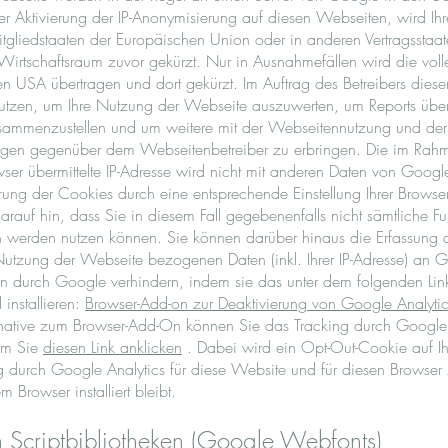
er Aktivierung der IP-Anonymisierung auf diesen Webseiten, wird Ih
itgliedstaaten der Europäischen Union oder in anderen Vertragsst
irtschaftsraum zuvor gekürzt. Nur in Ausnahmefällen wird die voll
n USA übertragen und dort gekürzt. Im Auftrag des Betreibers die
utzen, um Ihre Nutzung der Webseite auszuwerten, um Reports über
sammenzustellen und um weitere mit der Webseitennutzung und der 
ungen gegenüber dem Webseitenbetreiber zu erbringen. Die im Ra
wser übermittelte IP-Adresse wird nicht mit anderen Daten von Goog
ung der Cookies durch eine entsprechende Einstellung Ihrer Browser
rauf hin, dass Sie in diesem Fall gegebenenfalls nicht sämtliche Fu
h werden nutzen können. Sie können darüber hinaus die Erfassung 
Nutzung der Webseite bezogenen Daten (inkl. Ihrer IP-Adresse) an 
en durch Google verhindern, indem sie das unter dem folgenden Lin
 installieren:
Browser-Add-on zur Deaktivierung von Google Analyti
ernative zum Browser-Add-On können Sie das Tracking durch Google 
dem Sie
diesen Link anklicken
. Dabei wird ein Opt-Out-Cookie auf Ihre
g durch Google Analytics für diese Website und für diesen Browser z
 Browser installiert bleibt.
Scriptbibliotheken (Google Webfonts)