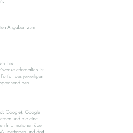
en.
achten Angaben zum
rn Ihre
wecke erforderlich ist
ortfall des jeweiligen
tsprechend den
end: Google). Google
werden und die eine
en Informationen über
SA übertragen und dort