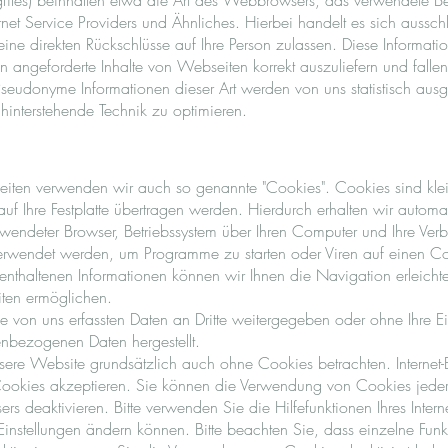
ogfiles) beinhalten etwa die Art des Webbrowsers, das verwendete Be
net Service Providers und Ähnliches. Hierbei handelt es sich aussch
ine direkten Rückschlüsse auf Ihre Person zulassen. Diese Informati
 angeforderte Inhalte von Webseiten korrekt auszuliefern und falle
Pseudonyme Informationen dieser Art werden von uns statistisch aus
dahinterstehende Technik zu optimieren.
ten verwenden wir auch so genannte "Cookies". Cookies sind klein
uf Ihre Festplatte übertragen werden. Hierdurch erhalten wir automa
rwendeter Browser, Betriebssystem über Ihren Computer und Ihre Ver
erwendet werden, um Programme zu starten oder Viren auf einen Co
nthaltenen Informationen können wir Ihnen die Navigation erleichte
ten ermöglichen.
e von uns erfassten Daten an Dritte weitergegeben oder ohne Ihre E
nbezogenen Daten hergestellt.
sere Website grundsätzlich auch ohne Cookies betrachten. Internet
e Cookies akzeptieren. Sie können die Verwendung von Cookies jeder
sers deaktivieren. Bitte verwenden Sie die Hilfefunktionen Ihres Inte
 Einstellungen ändern können. Bitte beachten Sie, dass einzelne Fun