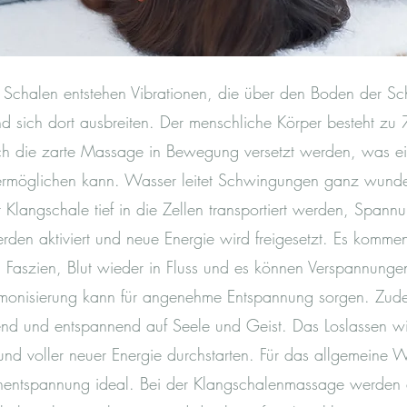
 Schalen entstehen Vibrationen, die über den Boden der Sc
d sich dort ausbreiten. Der menschliche Körper besteht z
ch die zarte Massage in Bewegung versetzt werden, was ei
 ermöglichen kann. Wasser leitet Schwingungen ganz wunde
Klangschale tief in die Zellen transportiert werden, Spannu
erden aktiviert und neue Energie wird freigesetzt. Es kommen
 Faszien, Blut wieder in Fluss und es können Verspannung
onisierung kann für angenehme Entspannung sorgen. Zude
nd und entspannend auf Seele und Geist. Das Loslassen wir
und voller neuer Energie durchstarten. Für das allgemeine W
nentspannung ideal. Bei der Klangschalenmassage werden