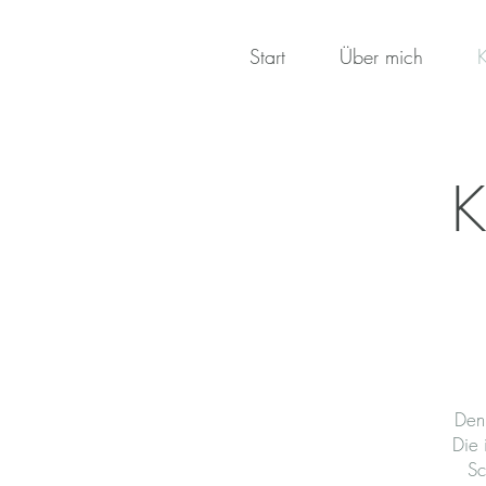
Start
Über mich
K
Den
Die 
Sc