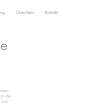
ung
Gutschein
Kontakt
ge
mmen..
rch die
r und