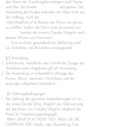
den Daten der Erziehungsberechtigten auch Name
und Alter des Kindes anzugeben. Die
Anmeldung des Kindes entbindet die Eltern nicht aus
der Haftung. Auch die
Aufsichtspflicht ist im Beisein der Eltern von diesen
zu erfüllen. Sollten die Eltern nicht anwesend sein
handelt die Leiterin Claudia Wegelin nach
bestem Wissen und Gewissen.
Eine ärztliche gesundheitliche Abklärung wird
vor Teilnahme von Aktivitäten vorausgesetzt.
§2 Anmeldung
Telefonische, mündliche oder schriftliche Zusage der
Teilnahme eines Angebotes gilt als Anmeldung.
Die Anmeldung ist vorbehaltlich (Absage des
Kurses, Aktion, Seminars, Workshops und der
Leistungen allgemein) verbindlich.
§3 Zahlungsbedingungen
Die Zahlung des gesamten Kostenbeitrages ist vor
der ersten Stunde fällig. Möglich per Überweisung
auf das Konto von Claudia Wegelin Inhaberin der
Praxis für Entspannungspädagogik,
IBAN: DE68
6145 0050 1001 4666
28, BIC:
OASPDE6A, KSK Ostalb, oder Barzahlung. Eine