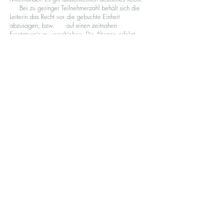
Bei zu geringer Teilnehmerzahl behält sich die
Leiterin das Recht vor die gebuchte Einheit
abzusagen, bzw. auf einen zeitnahen
Ersatztermin zu verschieben. Die Absage erfolgt
spätestens 3 Tage vor Beginn per E- Mail oder
telefonisch.
Die Preise können von der Leitung jederzeit
verändert werden. Der jeweils zu entrichtende
Betrag für gewünschte Einheiten bezieht
sich auf den auf der Internetseite festgesetzten Preis
zum Zeitpunkt der Buchung.
§9 Datenschutz
Die Leitung der Praxis für
Entspannungspädagogik behandelt die Daten der
Teilnehmer stets vertraulich. Detaillierte
Informationen zum Datenschutz können Sie der
Sparte Datenschutz entnehmen.
§10 Salvatorische Klausel
Sollten eine oder mehrere Bestimmungen
dieser Vertragsbindung ungültig sein, so wird die
Gültigkeit der übrigen Bestimmungen nicht
berührt. Die Parteien sind sich darüber einig, dass