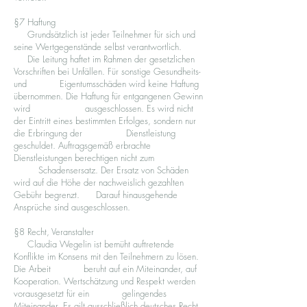
§7 Haftung
Grundsätzlich ist jeder Teilnehmer für sich und
seine Wertgegenstände selbst verantwortlich.
Die Leitung haftet im Rahmen der gesetzlichen
Vorschriften bei Unfällen. Für sonstige Gesundheits-
und Eigentumsschäden wird keine Haftung
übernommen. Die Haftung für entgangenen Gewinn
wird ausgeschlossen. Es wird nicht
der Eintritt eines bestimmten Erfolges, sondern nur
die Erbringung der Dienstleistung
geschuldet. Auftragsgemäß erbrachte
Dienstleistungen berechtigen nicht zum
Schadensersatz. Der Ersatz von Schäden
wird auf die Höhe der nachweislich gezahlten
Gebühr begrenzt. Darauf hinausgehende
Ansprüche sind ausgeschlossen.
§8 Recht, Veranstalter
Claudia Wegelin ist bemüht auftretende
Konflikte im Konsens mit den Teilnehmern zu lösen.
Die Arbeit beruht auf ein Miteinander, auf
Kooperation. Wertschätzung und Respekt werden
vorausgesetzt für ein gelingendes
Miteinander. Es gilt ausschließlich deutsches Recht.