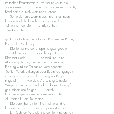
zeitnahen Ersatztermin zur Verfügung sollte die
angebotene Einheit aufgrund eines Notfalls,
Krankheit o.ä. nicht stattfinden können.
Sollte der Ersatztermin auch nicht stattfinden
können wird die bezahlte Gebühr an den
Teilnehmer, der sie entrichtet hat,
zurückerstattet.
§6 Kursteilnahme, Verhalten im Rahmen der Praxis,
Rechte der Kursleitung
Die Teilnahme der Entspannungsangebote
ersetzt keine ärztliche oder therapeutische
Diagnostik oder Behandlung. Eine
Abklärung der psychischen und körperlichen
Eignung wird zur Teilnahme vorausgesetzt.
Sollten Vorerkrankungen oder Beeinträchtigungen
vorliegen so soll dies der Leitung vor Beginn
mitgeteilt werden. Die Leitung Claudia
Wegelin übernimmt ausdrücklich keine Haftung für
gesundheitliche Folgen durch
Entspannungsübungen und den verknüpften
Aktivitäten für die Teilnehmer.
Die vereinbarten Termine sind verbindlich,
können jedoch in Absprache geändert werden.
Ein Recht auf Veränderung der Termine entsteht