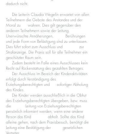
dadurch nicht.
Die Leiterin Claudia Wegelin erwartet von allen
Teilnehmern die Gebote des Anstandes und der
Moral zu wahren. Dies gilt gegenüber den
anderen Teilnehmern sowie der Leitung.
Unerwünschte Annäherungen, Berührungen
und jede Form von Belästigung sind zu unterlassen.
Dies führt sofort zum Ausschluss und zur
Strafanzeige. Die Praxis soll für alle Teilnehmer ein
geschützter Raum sein.
Zudem besteht im Falle eines Ausschlusses kein
Recht auf Rückerstattung des gezahlten Betrages.
Der Ausschluss im Bereich der Kinderaktivitäten
erfolgt durch Verständigung des
Erziehungsberechtigten und sofortiger Abholung
des Kindes.
Die Kinder werden ausschließlich in die Obhut
des Erziehungsberechtigten übergeben, bzw. muss
die Leitung von Erziehungsberechtigten
persönlich informiert werden, wenn eine andere
Person das Kind abholt. Sollte das Kind
alleine gehen, nach dem Praxisbesuch, benötigt die
Leitung eine Bestätigung der gesetzlichen
Vertreter.