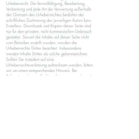
Urheberrecht. Die Vervielfältigung, Bearbeitung,
Verbreitung und jede Art der Verwertung außerhalb
der Grenzen des Urheberrechtes bedürfen der
schriftlichen Zustimmung des jeweiligen Autors bzw.
Erstellers. Downloads und Kopien dieser Seite sind
nur für den privaten, nicht kommerziellen Gebrauch
gestattet. Soweit die Inhalte auf dieser Seite nicht
vom Betreiber erstellt wurden, werden die
Urheberrechte Dritter beachtet. Insbesondere
werden Inhalte Dritter als solche gekennzeichnet.
Sollten Sie trotzdem auf eine
Urheberrechtsverletzung aufmerksam werden, bitten
wir um einen entsprechenden Hinweis. Bei
Bekanntwerden von Rechtsverletzungen werden wir
derartige Inhalte umgehend entfernen.
Datenschutz
Die Nutzung unserer Webseite ist in der Regel ohne
Angabe personenbezogener Daten möglich. Soweit
auf unseren Seiten personenbezogene Daten
(beispielsweise Name, Anschrift oder eMail-
Adressen) erhoben werden, erfolgt dies, soweit
möglich, stets auf freiwilliger Basis. Diese Daten
werden ohne Ihre ausdrückliche Zustimmung nicht