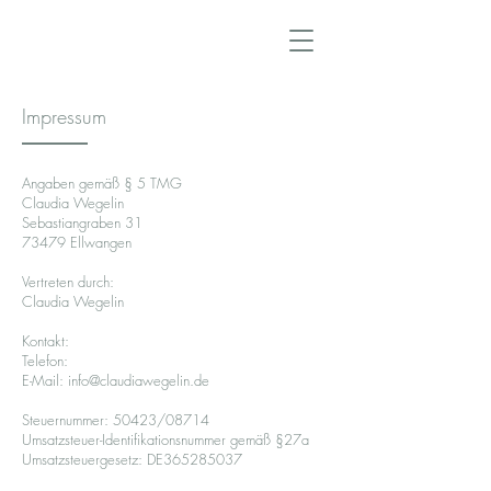
Impressum
Angaben gemäß § 5 TMG
Claudia Wegelin
Sebastiangraben 31
73479 Ellwangen
Vertreten durch:
Claudia Wegelin
Kontakt:
Telefon:
E-Mail: info@claudiawegelin.de
Steuernummer: 50423/08714
Umsatzsteuer-Identifikationsnummer gemäß §27a
Umsatzsteuergesetz: DE365285037