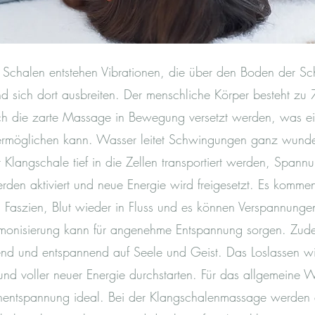
 Schalen entstehen Vibrationen, die über den Boden der Sc
d sich dort ausbreiten. Der menschliche Körper besteht z
ch die zarte Massage in Bewegung versetzt werden, was ei
 ermöglichen kann. Wasser leitet Schwingungen ganz wunde
Klangschale tief in die Zellen transportiert werden, Spannu
erden aktiviert und neue Energie wird freigesetzt. Es kommen
 Faszien, Blut wieder in Fluss und es können Verspannung
onisierung kann für angenehme Entspannung sorgen. Zude
nd und entspannend auf Seele und Geist. Das Loslassen wir
und voller neuer Energie durchstarten. Für das allgemeine W
nentspannung ideal. Bei der Klangschalenmassage werden