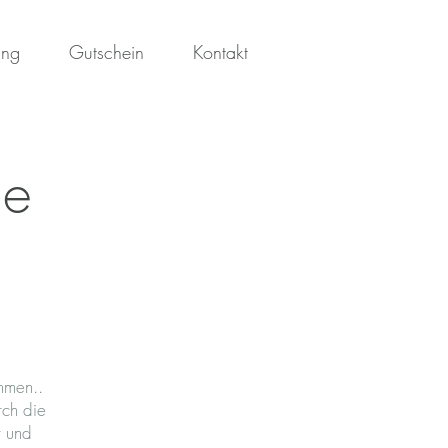
ung
Gutschein
Kontakt
ge
mmen..
rch die
r und