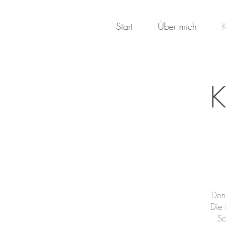
Start
Über mich
K
Den
Die 
Sc